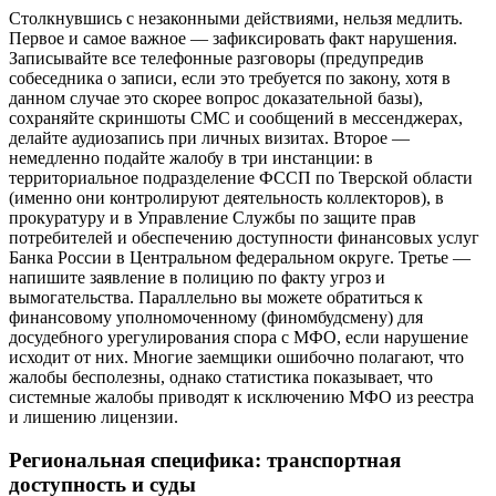
Столкнувшись с незаконными действиями, нельзя медлить.
Первое и самое важное — зафиксировать факт нарушения.
Записывайте все телефонные разговоры (предупредив
собеседника о записи, если это требуется по закону, хотя в
данном случае это скорее вопрос доказательной базы),
сохраняйте скриншоты СМС и сообщений в мессенджерах,
делайте аудиозапись при личных визитах. Второе —
немедленно подайте жалобу в три инстанции: в
территориальное подразделение ФССП по Тверской области
(именно они контролируют деятельность коллекторов), в
прокуратуру и в Управление Службы по защите прав
потребителей и обеспечению доступности финансовых услуг
Банка России в Центральном федеральном округе. Третье —
напишите заявление в полицию по факту угроз и
вымогательства. Параллельно вы можете обратиться к
финансовому уполномоченному (финомбудсмену) для
досудебного урегулирования спора с МФО, если нарушение
исходит от них. Многие заемщики ошибочно полагают, что
жалобы бесполезны, однако статистика показывает, что
системные жалобы приводят к исключению МФО из реестра
и лишению лицензии.
Региональная специфика: транспортная
доступность и суды