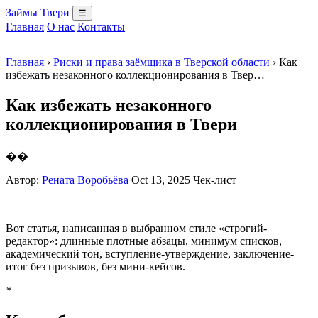
Займы Твери
☰
Главная
О нас
Контакты
Главная
›
Риски и права заёмщика в Тверской области
› Как
избежать незаконного коллекционирования в Твер…
Как избежать незаконного
коллекционирования в Твери
��
Автор:
Рената Воробьёва
Oct 13, 2025
Чек-лист
Вот статья, написанная в выбранном стиле «строгий-
редактор»: длинные плотные абзацы, минимум списков,
академический тон, вступление-утверждение, заключение-
итог без призывов, без мини-кейсов.
*