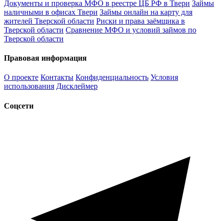
Документы и проверка МФО в реестре ЦБ РФ в Твери
Займы
наличными в офисах Твери
Займы онлайн на карту для
жителей Тверской области
Риски и права заёмщика в
Тверской области
Сравнение МФО и условий займов по
Тверской области
Правовая информация
О проекте
Контакты
Конфиденциальность
Условия
использования
Дисклеймер
Соцсети