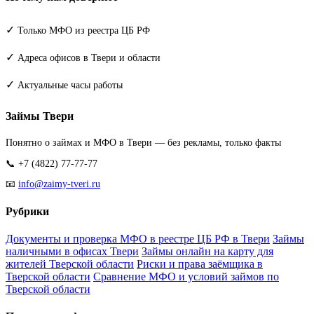
✓
Только МФО из реестра ЦБ РФ
✓
Адреса офисов в Твери и области
✓
Актуальные часы работы
Займы Твери
Понятно о займах и МФО в Твери — без рекламы, только факты
📞 +7 (4822) 77-77-77
📧
info@zaimy-tveri.ru
Рубрики
Документы и проверка МФО в реестре ЦБ РФ в Твери
Займы
наличными в офисах Твери
Займы онлайн на карту для
жителей Тверской области
Риски и права заёмщика в
Тверской области
Сравнение МФО и условий займов по
Тверской области