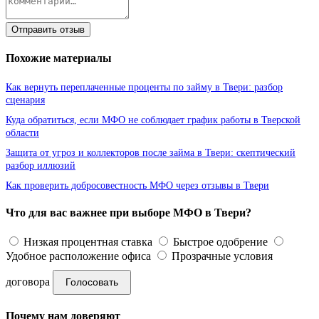
Отправить отзыв
Похожие материалы
Как вернуть переплаченные проценты по займу в Твери: разбор
сценария
Куда обратиться, если МФО не соблюдает график работы в Тверской
области
Защита от угроз и коллекторов после займа в Твери: скептический
разбор иллюзий
Как проверить добросовестность МФО через отзывы в Твери
Что для вас важнее при выборе МФО в Твери?
Низкая процентная ставка
Быстрое одобрение
Удобное расположение офиса
Прозрачные условия
договора
Голосовать
Почему нам доверяют