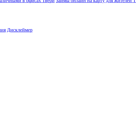
аличными в офисах Твери
Займы онлайн на карту для жителей Т
ния
Дисклеймер