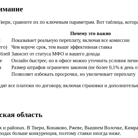
нимание
ери, сравните их по ключевым параметрам. Вот таблица, котора
Почему это важно
х
Показывает реальную переплату, включая все комиссии
его)
Чем короче срок, тем выше эффективная ставка
ублей
Зависит от статуса МФО и вашего дохода
е
Онлайн быстрее, но в офисе можно уточнить условия личн
а
Размер штрафов ограничен законом (не более 0,1% в день о
Позволяет избежать просрочки, но увеличивает переплату
ят все платежи по договору, включая страховки и дополнительны
ская область
х и районах. В Твери, Конаково, Ржеве, Вышнем Волочке, Кимра
родах больше конкуренция, поэтому ставки иногда ниже.