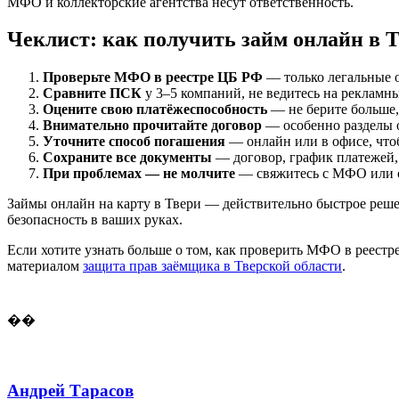
МФО и коллекторские агентства несут ответственность.
Чеклист: как получить займ онлайн в 
Проверьте МФО в реестре ЦБ РФ
— только легальные 
Сравните ПСК
у 3–5 компаний, не ведитесь на рекламн
Оцените свою платёжеспособность
— не берите больше,
Внимательно прочитайте договор
— особенно разделы 
Уточните способ погашения
— онлайн или в офисе, что
Сохраните все документы
— договор, график платежей,
При проблемах — не молчите
— свяжитесь с МФО или о
Займы онлайн на карту в Твери — действительно быстрое реше
безопасность в ваших руках.
Если хотите узнать больше о том, как проверить МФО в реестр
материалом
защита прав заёмщика в Тверской области
.
��
Андрей Тарасов