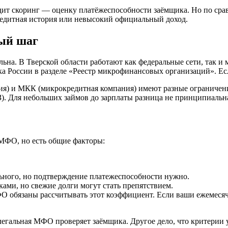
ит скоринг — оценку платёжеспособности заёмщика. Но по срав
редитная история или невысокий официальный доход.
ый шаг
альна. В Тверской области работают как федеральные сети, так и
а России в разделе «Реестр микрофинансовых организаций». Есл
я) и МКК (микрокредитная компания) имеют разные ограничени
. Для небольших займов до зарплаты разница не принципиальна,
 МФО, но есть общие факторы:
ьного, но подтверждение платежеспособности нужно.
ми, но свежие долги могут стать препятствием.
О обязаны рассчитывать этот коэффициент. Если ваши ежемесяч
гальная МФО проверяет заёмщика. Другое дело, что критерии у 