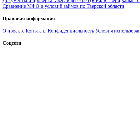
Документы и проверка МФО в реестре ЦБ РФ в Твери
Займы н
Сравнение МФО и условий займов по Тверской области
Правовая информация
О проекте
Контакты
Конфиденциальность
Условия использова
Соцсети