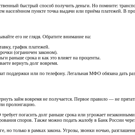
венный быстрый способ получить деньги. Но помните: транспор
шем населённом пункте точка выдачи или приёма платежей. В пр
вайте его не глядя. Обратите внимание на:
авку, график платежей.
рочки (ограничен законом).
ги раньше срока и как это влияет на проценты.
ваете вернуть долг вовремя.
 чат поддержки или по телефону. Легальная МФО обязана дать ра
рнуть займ вовремя не получается. Первое правило — не прята
или пролонгацию.
требует погасить долг раньше срока или угрожает незаконным
рования споров. Также можно подать жалобу в Банк России чер
е, но только в рамках закона. Угрозы, звонки ночью, разглаше