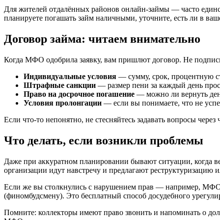
Для жителей отдалённых районов онлайн-займы — часто единст
планируете погашать займ наличными, уточните, есть ли в ва
Договор займа: читаем внимательно
Когда МФО одобрила заявку, вам пришлют договор. Не подписы
Индивидуальные условия
— сумму, срок, процентную ст
Штрафные санкции
— размер пени за каждый день прос
Право на досрочное погашение
— можно ли вернуть день
Условия пролонгации
— если вы понимаете, что не успе
Если что-то непонятно, не стесняйтесь задавать вопросы через
Что делать, если возникли проблемы
Даже при аккуратном планировании бывают ситуации, когда ве
организации идут навстречу и предлагают реструктуризацию 
Если же вы столкнулись с нарушением прав — например, МФО 
(финомбудсмену). Это бесплатный способ досудебного урегули
Помните: коллекторы имеют право звонить и напоминать о долг