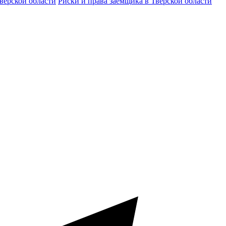
верской области
Риски и права заёмщика в Тверской области