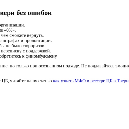
Твери без ошибок
организации.
ые «0%».
 чем сможете вернуть.
о штрафах и пролонгации.
бы не было сюрпризов.
 переписку с поддержкой.
братитесь к финомбудсмену.
ние, но только при осознанном подходе. Не поддавайтесь эмоц
е ЦБ, читайте нашу статью
как узнать МФО в реестре ЦБ в Твери