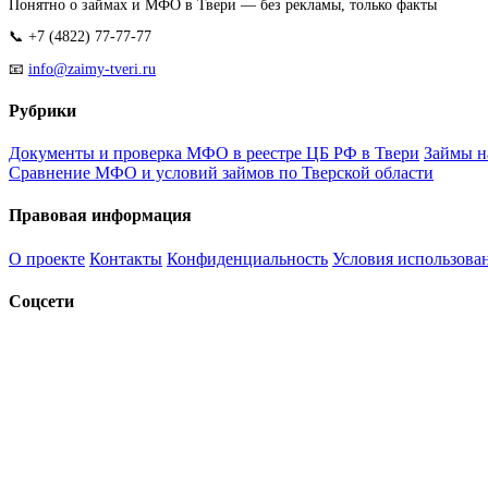
Понятно о займах и МФО в Твери — без рекламы, только факты
📞 +7 (4822) 77-77-77
📧
info@zaimy-tveri.ru
Рубрики
Документы и проверка МФО в реестре ЦБ РФ в Твери
Займы н
Сравнение МФО и условий займов по Тверской области
Правовая информация
О проекте
Контакты
Конфиденциальность
Условия использова
Соцсети