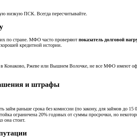
амую низкую ПСК. Всегда пересчитывайте.
у
дних по стране. МФО часто проверяют
показатель долговой нагр
 хорошей кредитной истории.
е в Конаково, Ржеве или Вышнем Волочке, не все МФО имеют о
гашения и штрафы
 займ раньше срока без комиссии (по закону, для займов до 15 0
тойка ограничена 20% годовых от суммы просрочки, но некот
о она стоит.
путации