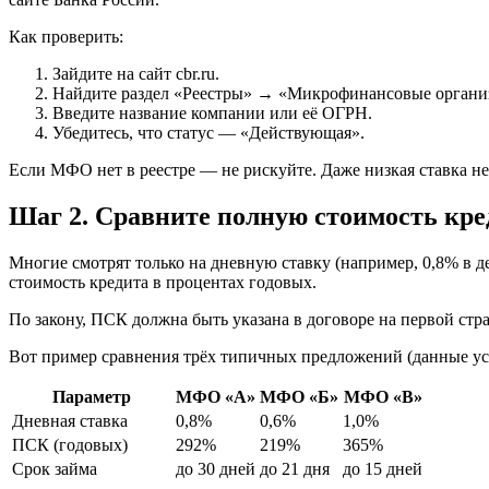
Как проверить:
Зайдите на сайт cbr.ru.
Найдите раздел «Реестры» → «Микрофинансовые органи
Введите название компании или её ОГРН.
Убедитесь, что статус — «Действующая».
Если МФО нет в реестре — не рискуйте. Даже низкая ставка не
Шаг 2. Сравните полную стоимость кре
Многие смотрят только на дневную ставку (например, 0,8% в д
стоимость кредита в процентах годовых.
По закону, ПСК должна быть указана в договоре на первой стра
Вот пример сравнения трёх типичных предложений (данные ус
Параметр
МФО «А»
МФО «Б»
МФО «В»
Дневная ставка
0,8%
0,6%
1,0%
ПСК (годовых)
292%
219%
365%
Срок займа
до 30 дней
до 21 дня
до 15 дней