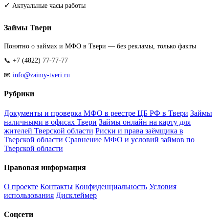
✓
Актуальные часы работы
Займы Твери
Понятно о займах и МФО в Твери — без рекламы, только факты
📞 +7 (4822) 77-77-77
📧
info@zaimy-tveri.ru
Рубрики
Документы и проверка МФО в реестре ЦБ РФ в Твери
Займы
наличными в офисах Твери
Займы онлайн на карту для
жителей Тверской области
Риски и права заёмщика в
Тверской области
Сравнение МФО и условий займов по
Тверской области
Правовая информация
О проекте
Контакты
Конфиденциальность
Условия
использования
Дисклеймер
Соцсети