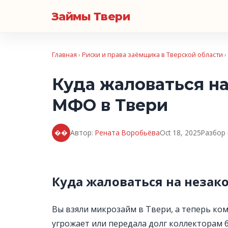
Займы Твери
Главная
›
Риски и права заёмщика в Тверской области
›
Куда жаловаться н
МФО в Твери
��
Автор:
Рената Воробьёва
Oct 18, 2025
Разбор
Куда жаловаться на незак
Вы взяли микрозайм в Твери, а теперь ко
угрожает или передала долг коллекторам б