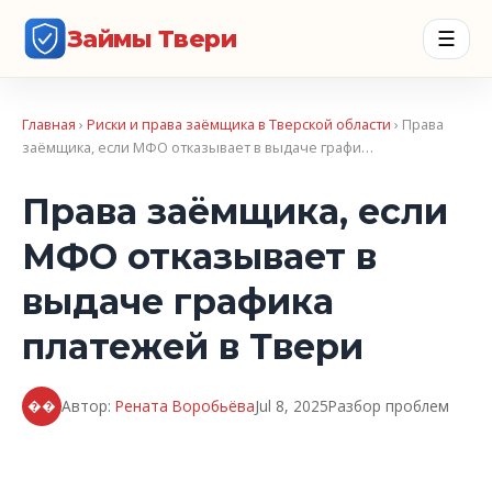
Займы Твери
☰
Главная
›
Риски и права заёмщика в Тверской области
› Права
заёмщика, если МФО отказывает в выдаче графи…
Права заёмщика, если
МФО отказывает в
выдаче графика
платежей в Твери
��
Автор:
Рената Воробьёва
Jul 8, 2025
Разбор проблем