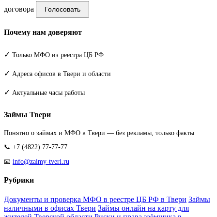
договора
Голосовать
Почему нам доверяют
✓
Только МФО из реестра ЦБ РФ
✓
Адреса офисов в Твери и области
✓
Актуальные часы работы
Займы Твери
Понятно о займах и МФО в Твери — без рекламы, только факты
📞 +7 (4822) 77-77-77
📧
info@zaimy-tveri.ru
Рубрики
Документы и проверка МФО в реестре ЦБ РФ в Твери
Займы
наличными в офисах Твери
Займы онлайн на карту для
жителей Тверской области
Риски и права заёмщика в