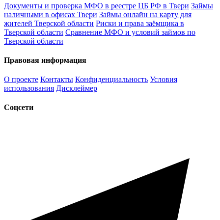
Документы и проверка МФО в реестре ЦБ РФ в Твери
Займы
наличными в офисах Твери
Займы онлайн на карту для
жителей Тверской области
Риски и права заёмщика в
Тверской области
Сравнение МФО и условий займов по
Тверской области
Правовая информация
О проекте
Контакты
Конфиденциальность
Условия
использования
Дисклеймер
Соцсети