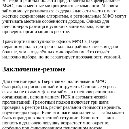
В Твери и районах области представлены как федеральные
МФО, так и местные микрокредитные компании. Условия
займов могут различаться: федеральные сети часто имеют
жёсткие скоринговые алгоритмы, а региональные МФО могут
учитывать местные особенности доходов. Однако для
пенсионеров разница в условиях минимальна, если не
проверять организацию в реестре.
Транспортная доступность офисов МФО в Твери
неравномерна: в центре и спальных районах точек выдачи
больше, чем в отдалённых микрорайонах. Это создаёт
иллюзию выбора, но не гарантирует прозрачности условий.
Заключение-резюме
Для пенсионеров в Твери займы наличными в МФО —
быстрый, но рискованный инструмент. Основные угрозы
связаны не с самим фактом займа, а с непроверенностью
организации, непониманием ПСК и автоматической
пролонгацией. Грамотный подход включает три шага:
проверка в реестре ЦБ, расчёт реальной стоимости кредита,
изучение договора. Если эти шаги выполнены — займ может
быть оправдан в экстренной ситуации. Если нет — риск
попасть в долговую ловушку возрастает многократно,
особенно при фиксированном пенсионном доходе.