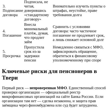
Подписала, не
3.
читая,
Внимательно изучить пункты о
Подписание
доверившись
штрафах, неустойке, праве
договора
«стандартному
требования долга
договору»
Внесла
Сравнить с условиями
минимальный
4.
договора: часто частичное
платёж, думая,
Погашение
погашение не продлевает срок,
что продлит
а лишь снижает основной долг
займ
Пропустила
Немедленно связаться с МФО,
5.
срок из-за
зафиксировать обращение,
Просрочка
задержки
обратиться к финансовому
пенсии
уполномоченному при споре
Ключевые риски для пенсионеров в
Твери
Первый риск —
непроверенная МФО
. Единственный способ
проверки организации — официальный реестр
микрофинансовых организаций на сайте Банка России. Если
организации там нет — сделка незаконна, и защита прав
заёмщика через финомбудсмена или суд будет затруднена.