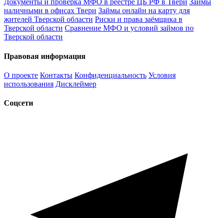
Документы и проверка МФО в реестре ЦБ РФ в Твери
Займы
наличными в офисах Твери
Займы онлайн на карту для
жителей Тверской области
Риски и права заёмщика в
Тверской области
Сравнение МФО и условий займов по
Тверской области
Правовая информация
О проекте
Контакты
Конфиденциальность
Условия
использования
Дисклеймер
Соцсети